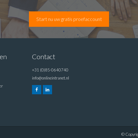
Start nu uw gratis proefaccount
ten
Contact
+31 (0)85-0640740
info@onlineintranet.nl
er
© Copyrig