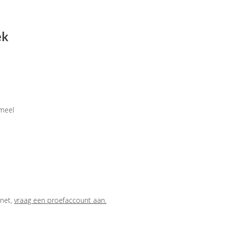
ek
rmeel
anet,
vraag een proefaccount aan
.